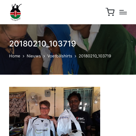
20180210_103719
Home
Nieuws
Voetbalshirts
20180210_103719