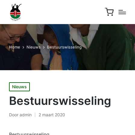
Home
Nieuws
Bestuurswisseling
Geplaatst
Nieuws
in
Bestuurswisseling
Door
admin
2 maart 2020
Geplaatst
door
Bestuurswisseling.