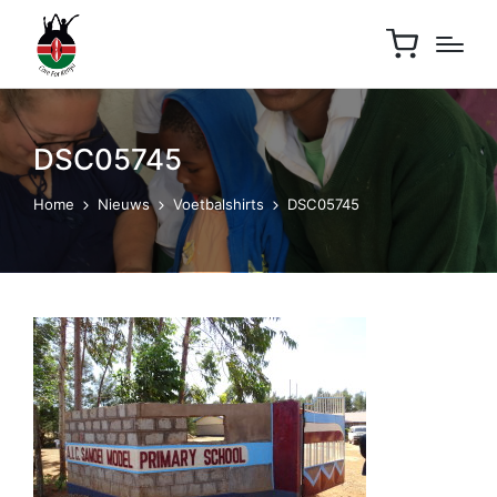
DSC05745
Home
Nieuws
Voetbalshirts
DSC05745