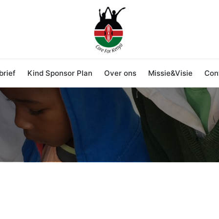
rief
Kind Sponsor Plan
Over ons
Missie&Visie
Con