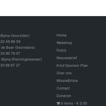
Home
Bijma (Voorzitter)
 20 49 86 59
Webshop
 de Boer (Secretaris)
Foto’s
 30 90 76 07
Nieuwsbrief
 Bijma (Penningmeester)
 20 68 87 27
Kind Sponsor Plan
Over ons
Missie&Visie
Contact
Doneren
0 items
€ 0.00