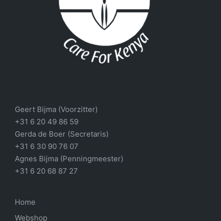
Geert Bijma (Voorzitter)
+31 6 20 49 86 59
Gerda de Boer (Secretaris)
+31 6 30 90 76 07
Agnes Bijma (Penningmeester)
+31 6 20 68 87 27
Home
Webshop