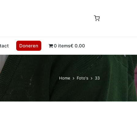
tact
Doneren
0 items
€ 0.00
Home
Foto's
33