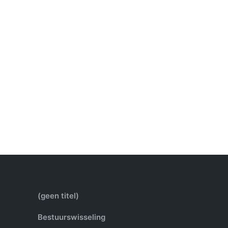
(geen titel)
Bestuurswisseling