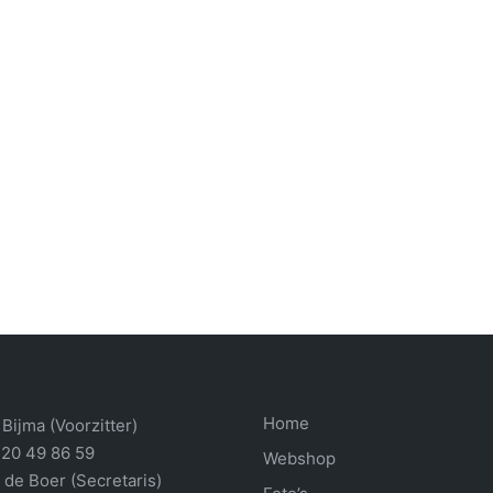
Home
Bijma (Voorzitter)
 20 49 86 59
Webshop
 de Boer (Secretaris)