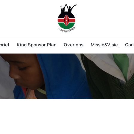
rief
Kind Sponsor Plan
Over ons
Missie&Visie
Con