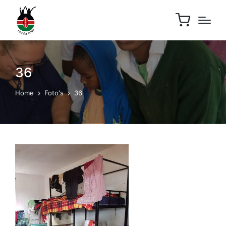
36
Home
Foto's
36