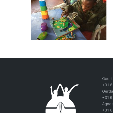
Geert 
+31 6
Gerda
+31 6
Agnes
+31 6