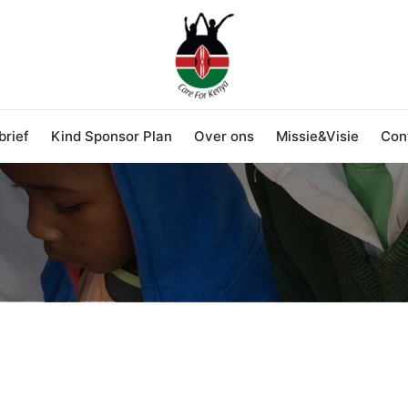
rief
Kind Sponsor Plan
Over ons
Missie&Visie
Con