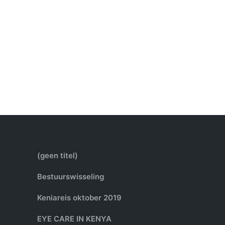
(geen titel)
Bestuurswisseling
Keniareis oktober 2019
EYE CARE IN KENYA