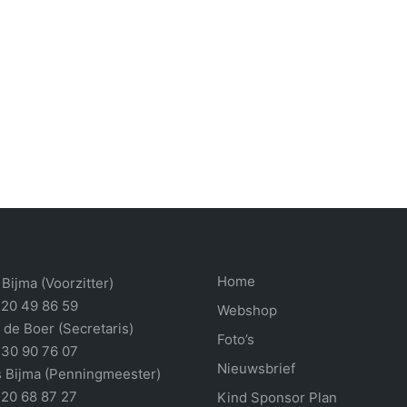
Home
Bijma (Voorzitter)
 20 49 86 59
Webshop
 de Boer (Secretaris)
Foto’s
 30 90 76 07
Nieuwsbrief
 Bijma (Penningmeester)
 20 68 87 27
Kind Sponsor Plan