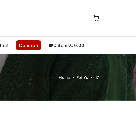
tact
Doneren
0 items
€ 0.00
Home
Foto's
47