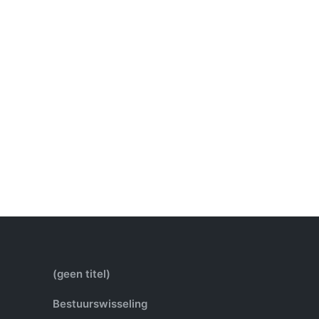
(geen titel)
Bestuurswisseling