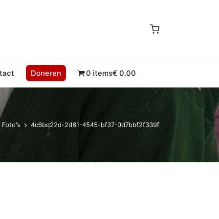
tact
Doneren
0 items
€ 0.00
Foto's
4c6bd22d-2d81-4545-bf37-0d7bbf2f339f