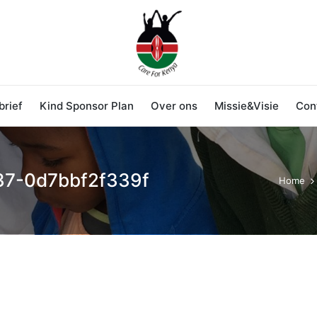
rief
Kind Sponsor Plan
Over ons
Missie&Visie
Con
37-0d7bbf2f339f
Home