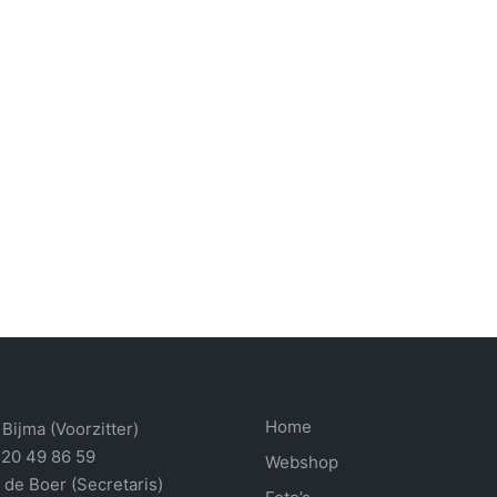
Home
Bijma (Voorzitter)
 20 49 86 59
Webshop
 de Boer (Secretaris)