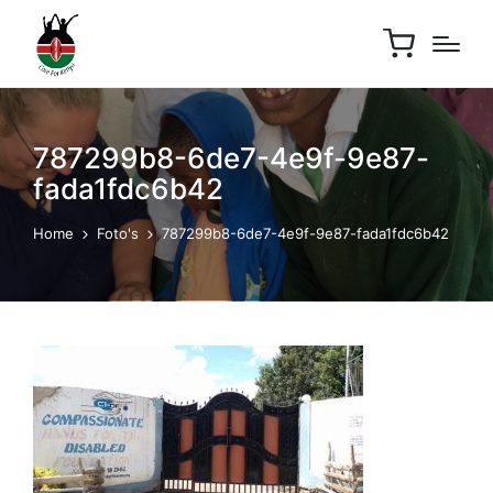
787299b8-6de7-4e9f-9e87-
fada1fdc6b42
Home
Foto's
787299b8-6de7-4e9f-9e87-fada1fdc6b42