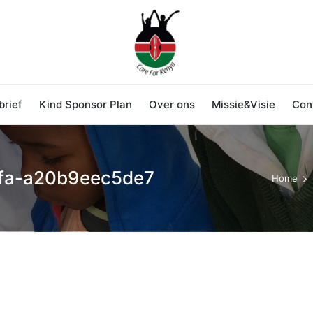
rief
Kind Sponsor Plan
Over ons
Missie&Visie
Con
fa-a20b9eec5de7
Home