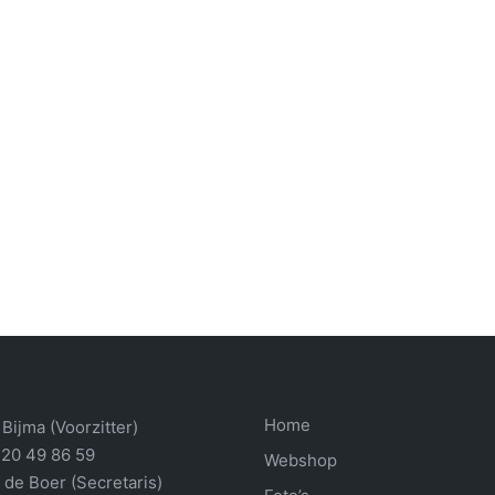
Home
Bijma (Voorzitter)
 20 49 86 59
Webshop
 de Boer (Secretaris)