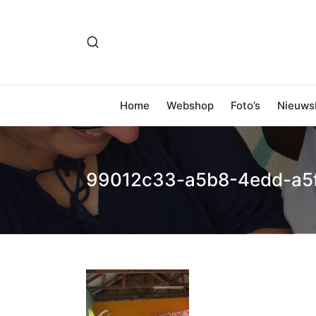
Home
Webshop
Foto’s
Nieuwsb
99012c33-a5b8-4edd-a5