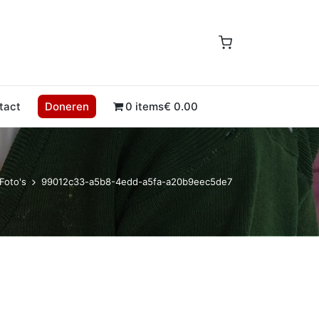
tact
Doneren
0 items
€ 0.00
Foto's
99012c33-a5b8-4edd-a5fa-a20b9eec5de7