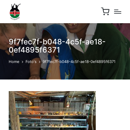
9f7fec7f-b048-4c5f-ae18-
0ef4895f6371
Home
Foto's
9f7fec7f-b048-4c5f-ae18-0ef4895f6371