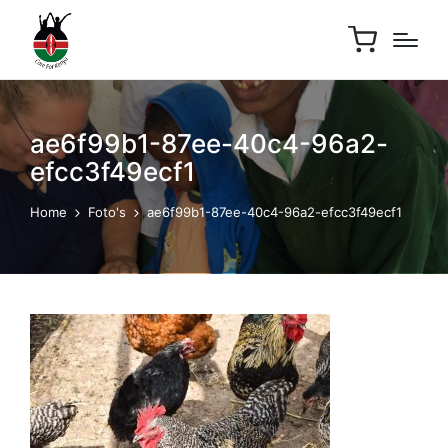
ae6f99b1-87ee-40c4-96a2-
efcc3f49ecf1
Home
Foto's
ae6f99b1-87ee-40c4-96a2-efcc3f49ecf1