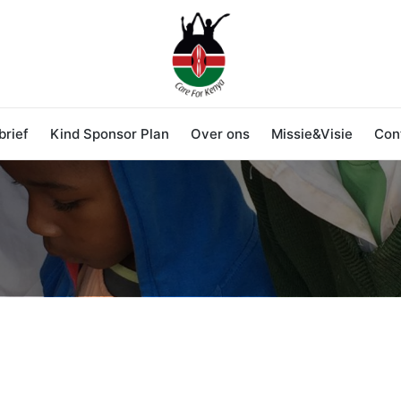
rief
Kind Sponsor Plan
Over ons
Missie&Visie
Con