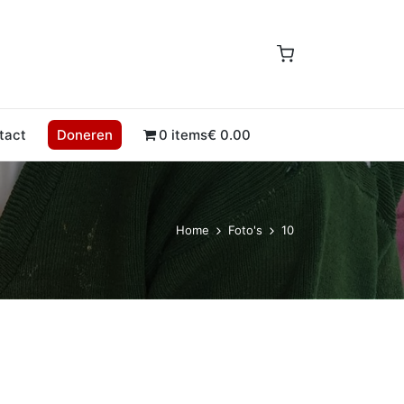
tact
Doneren
0 items
€ 0.00
Home
Foto's
10