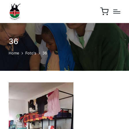
36
Home
Foto's
36