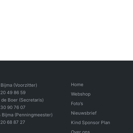
Home
Bijma (Voorzitter)
 20 49 86 59
Webshop
 de Boer (Secretaris)
Foto’s
 30 90 76 07
Nieuwsbrief
 Bijma (Penningmeester)
 20 68 87 27
Kind Sponsor Plan
Over ons