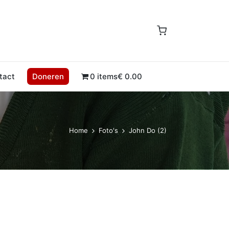
tact
Doneren
0 items
€ 0.00
Home
Foto's
John Do (2)