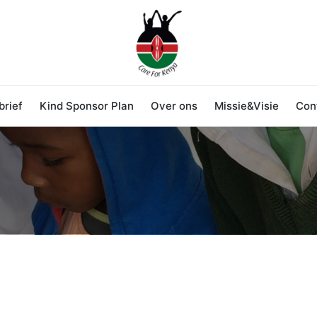
rief
Kind Sponsor Plan
Over ons
Missie&Visie
Con