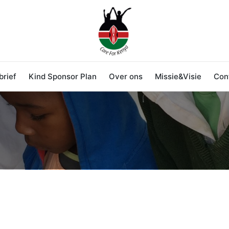
rief
Kind Sponsor Plan
Over ons
Missie&Visie
Con