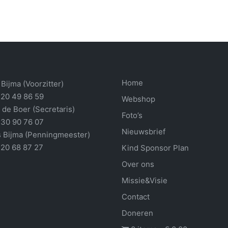
Home
Bijma (Voorzitter)
 20 49 86 59
Webshop
 de Boer (Secretaris)
Foto’s
 30 90 76 07
Nieuwsbrief
 Bijma (Penningmeester)
 20 68 87 27
Kind Sponsor Plan
Over ons
Missie&Visie
Contact
Doneren