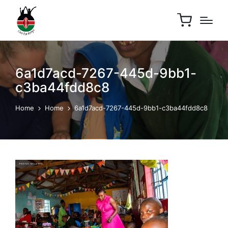
6a1d7acd-7267-445d-9bb1-
c3ba44fdd8c8
Home
Home
6a1d7acd-7267-445d-9bb1-c3ba44fdd8c8