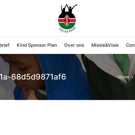
rief
Kind Sponsor Plan
Over ons
Missie&Visie
Con
1a-68d5d9871af6
Home