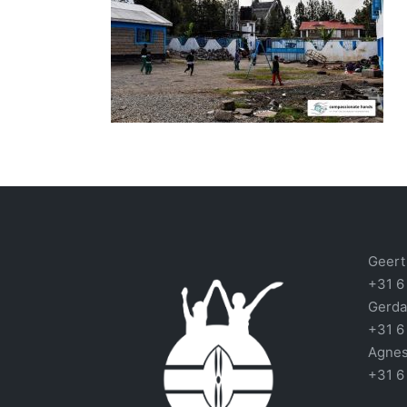
Geert 
+31 6
Gerda
+31 6
Agnes
+31 6