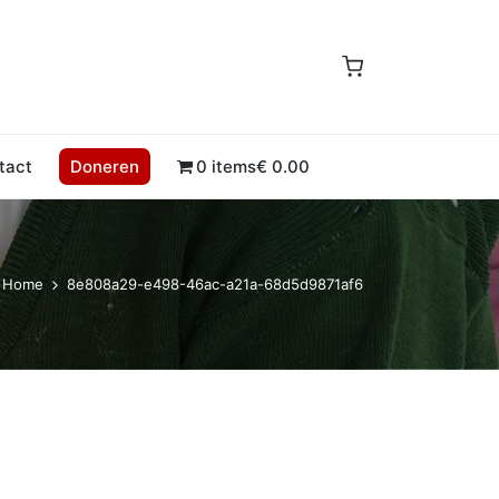
tact
Doneren
0 items
€ 0.00
Home
8e808a29-e498-46ac-a21a-68d5d9871af6