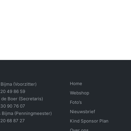
Home
Bijma (Voorzitter)
 20 49 86 59
Webshop
 de Boer (Secretaris)
Foto’s
 30 90 76 07
Nieuwsbrief
 Bijma (Penningmeester)
 20 68 87 27
Kind Sponsor Plan
Over ons