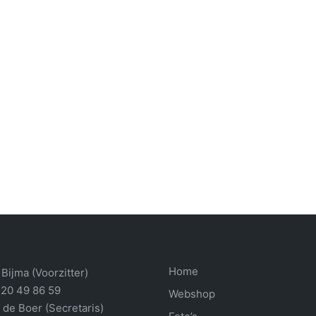
Home
Bijma (Voorzitter)
 20 49 86 59
Webshop
 de Boer (Secretaris)