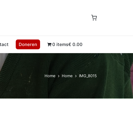
tact
Doneren
0 items
€ 0.00
Home
Home
IMG_8015