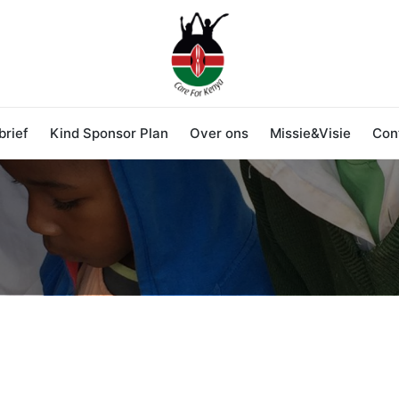
rief
Kind Sponsor Plan
Over ons
Missie&Visie
Con