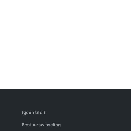
(geen titel)
Bestuurswisseling