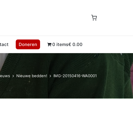
tact
Doneren
0 items
€ 0.00
ieuws
Nieuwe bedden!
IMG-20150416-WA0001