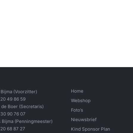
Home
Bijma (Voorzitter)
 20 49 86 59
Webshop
 de Boer (Secretaris)
Foto’s
 30 90 76 07
Nieuwsbrief
 Bijma (Penningmeester)
 20 68 87 27
Kind Sponsor Plan