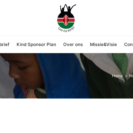
rief
Kind Sponsor Plan
Over ons
Missie&Visie
Con
Home
N