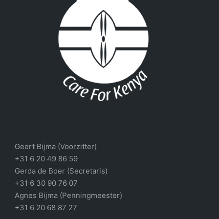
Geert Bijma (Voorzitter)
+31 6 20 49 86 59
Gerda de Boer (Secretaris)
+31 6 30 90 76 07
Agnes Bijma (Penningmeester)
+31 6 20 68 87 27