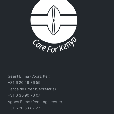
Geert Bijma (Voorzitter)
+31 6 20 49 86 59
Gerda de Boer (Secretaris)
+31 6 30 90 76 07
Agnes Bijma (Penningmeester)
+31 6 20 68 87 27