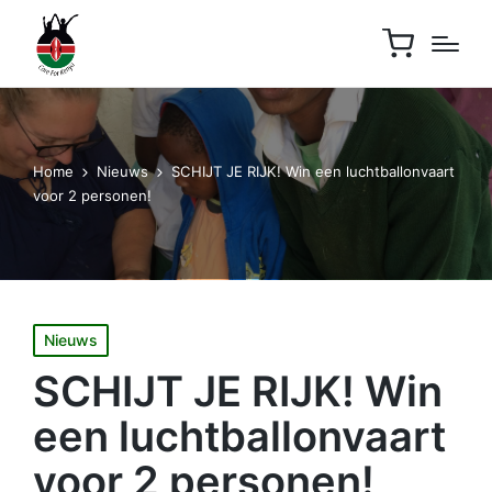
Home
Nieuws
SCHIJT JE RIJK! Win een luchtballonvaart
voor 2 personen!
Geplaatst
Nieuws
in
SCHIJT JE RIJK! Win
een luchtballonvaart
voor 2 personen!