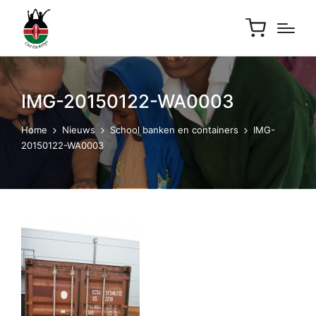
IMG-20150122-WA0003
Home
Nieuws
School banken en containers
IMG-
20150122-WA0003