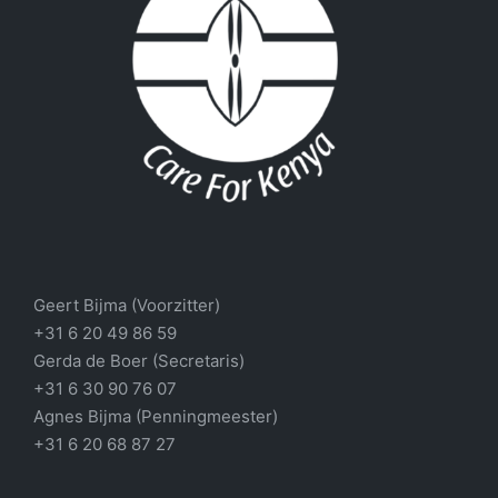
Geert Bijma (Voorzitter)
+31 6 20 49 86 59
Gerda de Boer (Secretaris)
+31 6 30 90 76 07
Agnes Bijma (Penningmeester)
+31 6 20 68 87 27