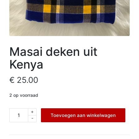
Masai deken uit
Kenya
€
25.00
2 op voorraad
+
Masai
Toevoegen aan winkelwagen
-
deken
uit
Kenya