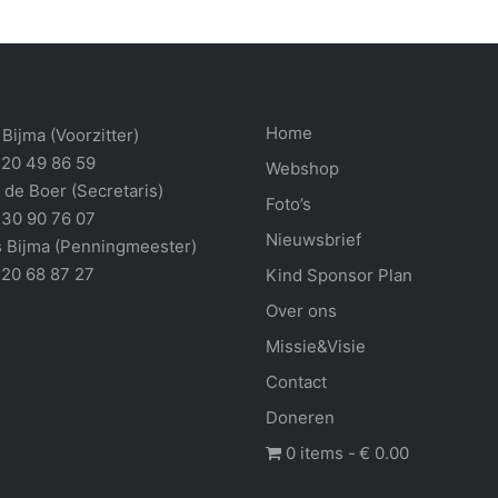
Home
Bijma (Voorzitter)
 20 49 86 59
Webshop
 de Boer (Secretaris)
Foto’s
 30 90 76 07
Nieuwsbrief
 Bijma (Penningmeester)
 20 68 87 27
Kind Sponsor Plan
Over ons
Missie&Visie
Contact
Doneren
0 items
€ 0.00