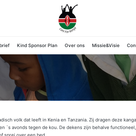
rief
Kind Sponsor Plan
Over ons
Missie&Visie
Con
isch volk dat leeft in Kenia en Tanzania. Zij dragen deze ka
 `s avonds tegen de kou. De dekens zijn behalve functioneel, p
of sprei over een bed.