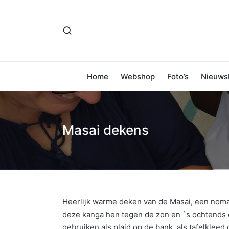
Home
Webshop
Foto’s
Nieuwsb
Masai dekens
Heerlijk warme deken van de Masai, een nomad
deze kanga hen tegen de zon en `s ochtends en
gebruiken als plaid op de bank, als tafelkleed 