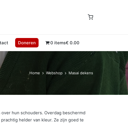
tact
Doneren
0 items
€ 0.00
Home
Webshop
Masai dekens
nga over hun schouders. Overdag beschermd
rachtig helder van kleur. Ze zijn goed te