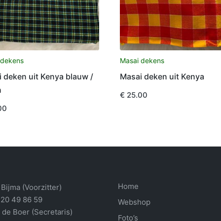
 dekens
Masai dekens
 deken uit Kenya blauw /
Masai deken uit Kenya
n
€
25.00
00
Home
Bijma (Voorzitter)
 20 49 86 59
Webshop
 de Boer (Secretaris)
Foto’s