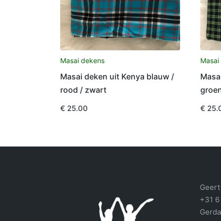
Masai dekens
Masai
Masai deken uit Kenya blauw /
Masai
rood / zwart
groe
€
25.00
€
25.
Geert 
+31 6
Gerda