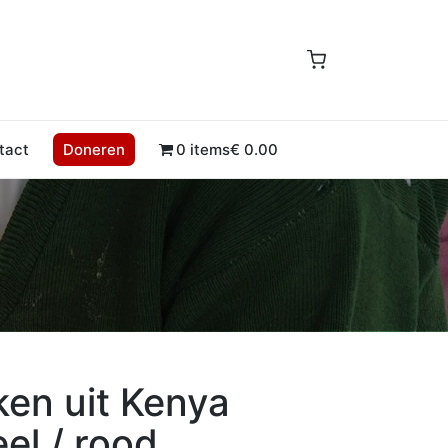
tact
Doneren
0 items
€ 0.00
en uit Kenya
eel / rood