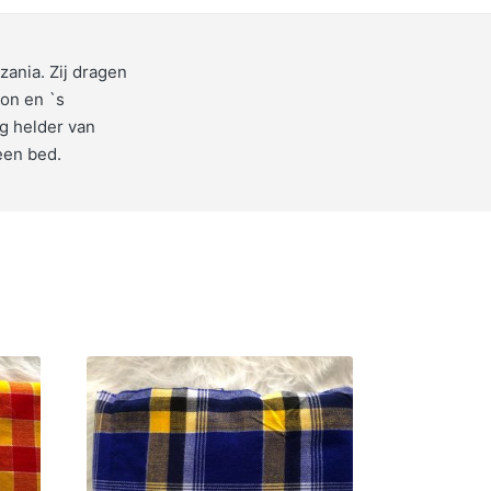
zania. Zij dragen
on en `s
g helder van
 een bed.