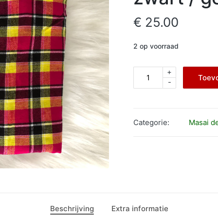
€
25.00
2 op voorraad
+
Masai
Toev
-
deken
uit
Kenya
zwart
Categorie:
Masai d
/
geel
/
rood
aantal
Beschrijving
Extra informatie