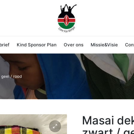
rief
Kind Sponsor Plan
Over ons
Missie&Visie
Con
 geel / rood
Masai dek
zwart / g